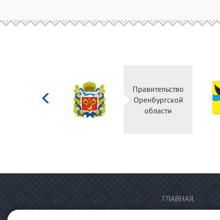
Министерство
Правительство
культуры
Оренбургской
Российской
области
федерации
ГЛАВНАЯ