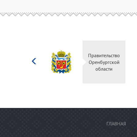
Министерство
Правительство
культуры
Оренбургской
Российской
области
федерации
ГЛАВНАЯ