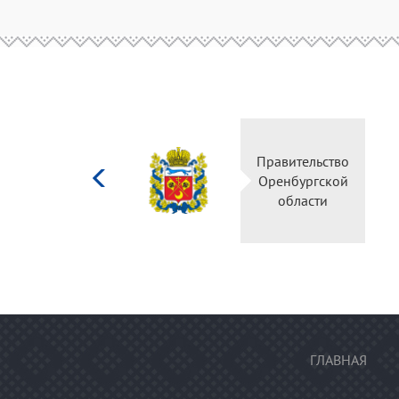
Министерство
Правительство
культуры
Оренбургской
Российской
области
федерации
ГЛАВНАЯ