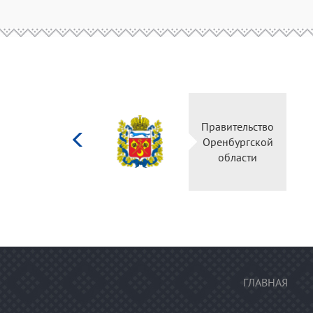
Министерство
Правитель
культуры
Оренбургс
Российской
област
федерации
ГЛАВНАЯ