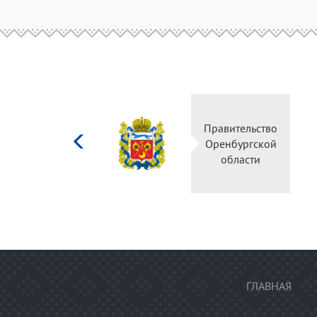
Министерство
Правительство
культуры
Оренбургской
Российской
области
федерации
ГЛАВНАЯ