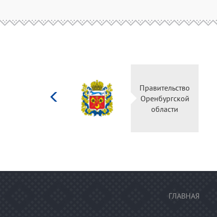
Министерство
Правительство
культуры
Оренбургской
Российской
области
федерации
ГЛАВНАЯ