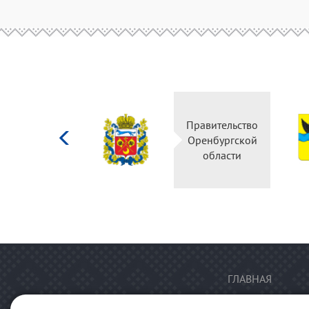
Министерство
Правительство
культуры
Оренбургской
Российской
области
федерации
ГЛАВНАЯ