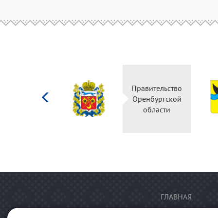
Министерство
Правительство
культуры
Оренбургской
Российской
области
федерации
ГЛАВНАЯ