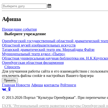
Афиша
Прошедшие события
Выберите учреждение
Оренбургский государственный областной драматический теат
Областной музей изобразительных искусств
Татарский драматический театр им. Мирхайдара Файзи
Муниципальный театр кукол «Пьеро»
Областная универсальная научная библиотека им. Н.К.Крупско
Оренбургская областная филармония
Сбросить
Для улучшения работы сайта и его взаимодействия с пользоват
отключить файлы cookie в настройках Вашего браузера
Принять
Главная
Новости
Афиша
контакты
Рейтинги
© 2013-2026 Портал "Культура Оренбуржья". При перепечатке
ГАУК "Региональный центр развития культуры Оренбургской о