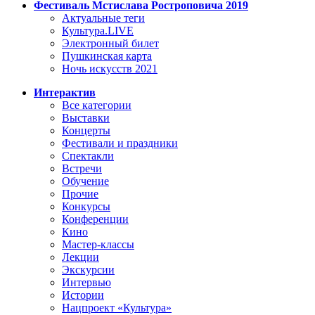
Фестиваль Мстислава Ростроповича 2019
Актуальные теги
Культура.LIVE
Электронный билет
Пушкинская карта
Ночь искусств 2021
Интерактив
Все категории
Выставки
Концерты
Фестивали и праздники
Спектакли
Встречи
Обучение
Прочие
Конкурсы
Конференции
Кино
Мастер-классы
Лекции
Экскурсии
Интервью
Истории
Нацпроект «Культура»