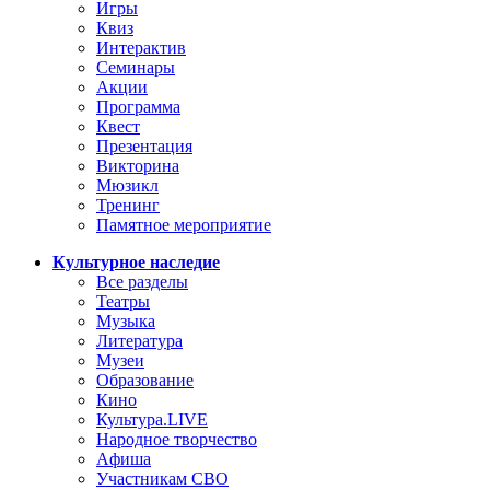
Игры
Квиз
Интерактив
Семинары
Акции
Программа
Квест
Презентация
Викторина
Мюзикл
Тренинг
Памятное мероприятие
Культурное наследие
Все разделы
Театры
Музыка
Литература
Музеи
Образование
Кино
Культура.LIVE
Народное творчество
Aфиша
Участникам СВО