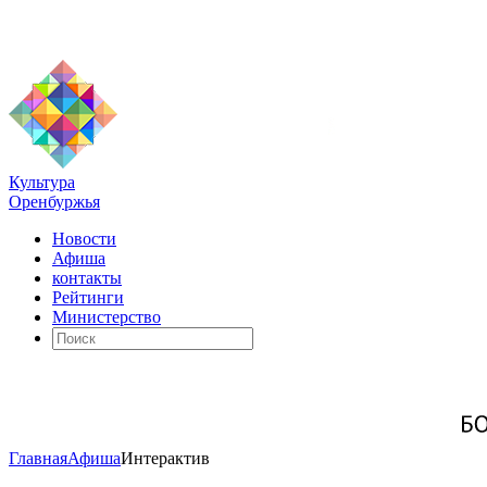
Культура
Оренбуржья
Новости
Афиша
контакты
Рейтинги
Министерство
Главная
Афиша
Интерактив