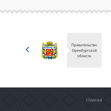
Министерство
Правительство
культуры
Оренбургской
Российской
области
федерации
ГЛАВНАЯ