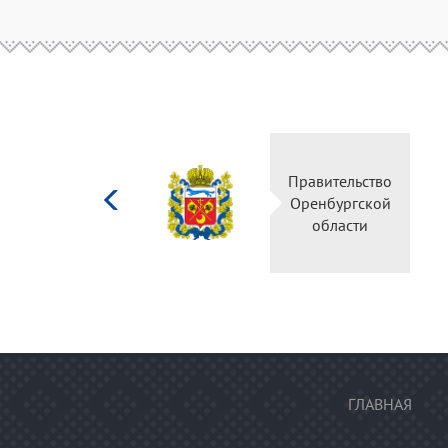
Министерство
Правительство
культуры
Оренбургской
Российской
области
федерации
ГЛАВНАЯ