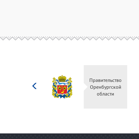
Министерство
культуры
Российской
федерации