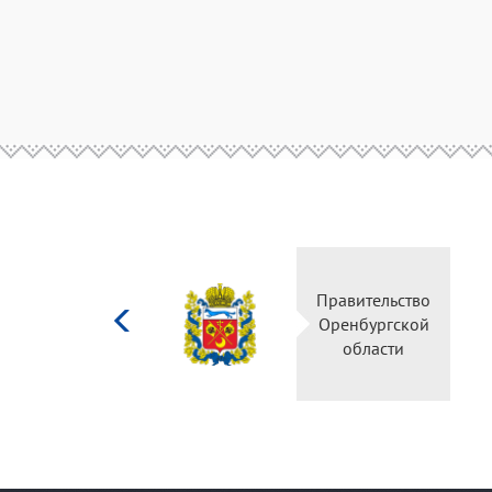
Министерство
Правительство
культуры
Оренбургской
Российской
области
федерации