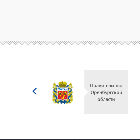
Министерство
Правительство
культуры
Оренбургской
Российской
области
федерации