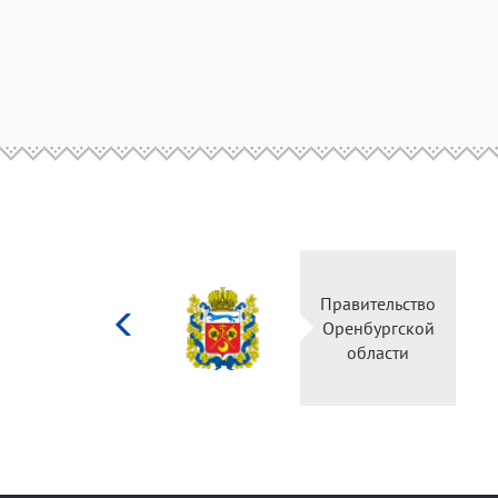
Министерство
Правительств
культуры
Оренбургско
Российской
области
федерации