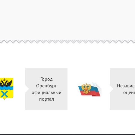
Город
Оренбург
Незави
официальный
оце
портал