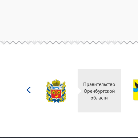
Министерство
Правительство
культуры
Оренбургской
Российской
области
федерации