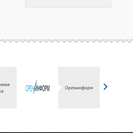
симая
Оренинформ
нка