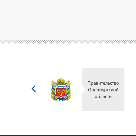
Министерство
Правительство
культуры
Оренбургской
Российской
области
федерации