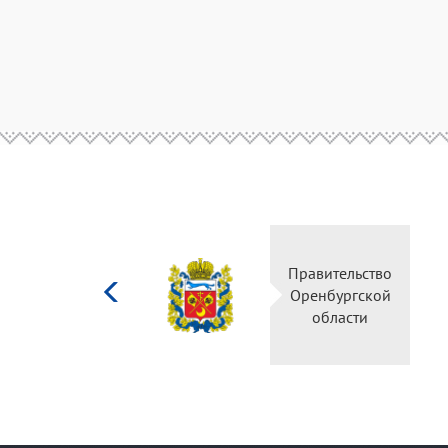
Министерство
Правительство
культуры
Оренбургской
Российской
области
федерации