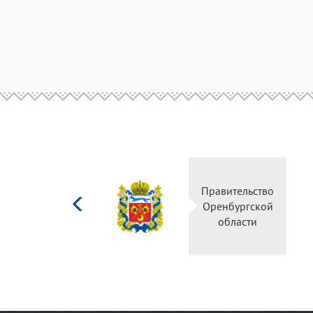
Министерство
культуры
Российской
федерации