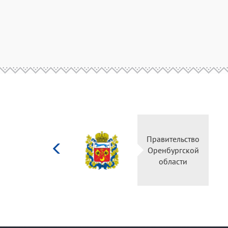
Министерство
Правительство
культуры
Оренбургской
Российской
области
федерации