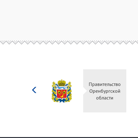
Министерство
Правительство
культуры
Оренбургской
Российской
области
федерации