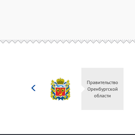
Министерство
Правительство
культуры
Оренбургской
Российской
области
федерации