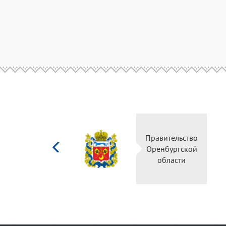
Министерство
Пр
культуры
О
Российской
федерации