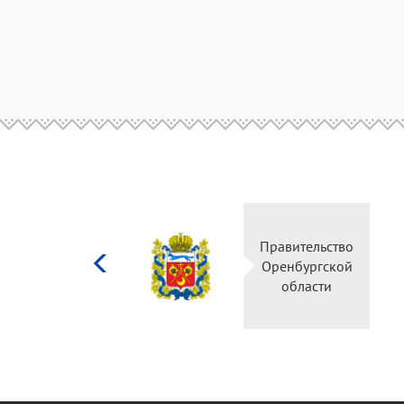
Министерство
Правительство
культуры
Оренбургской
Российской
области
федерации