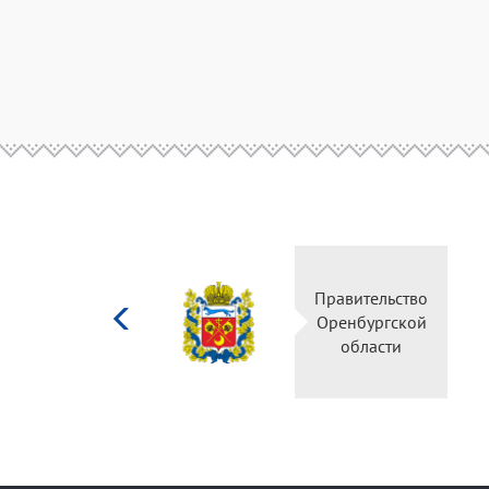
Министерство
культуры
Российской
федерации