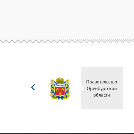
Министерство
Правительство
культуры
Оренбургской
Российской
области
федерации