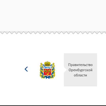
Министерство
Правительство
культуры
Оренбургской
Российской
области
федерации