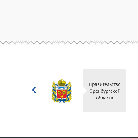
Министерство
Правительство
культуры
Оренбургской
Российской
области
федерации