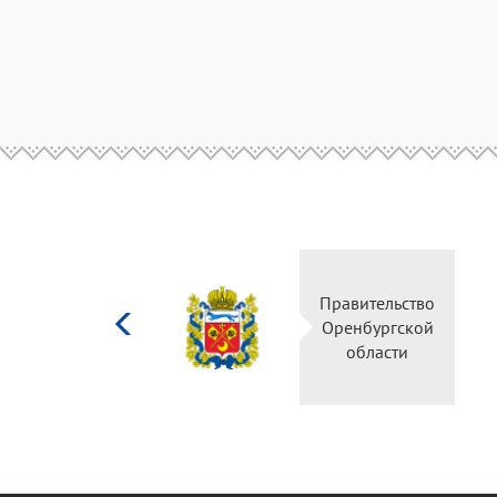
Министерство
Правител
культуры
Оренбур
Российской
облас
федерации