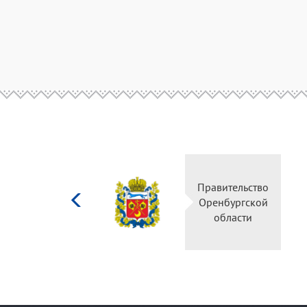
Министерство
Правительство
культуры
Оренбургской
Российской
области
федерации