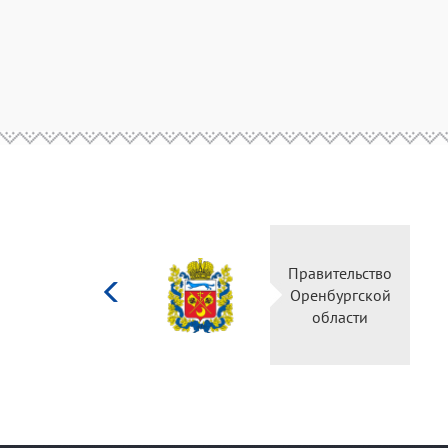
Министерство
Правительство
культуры
Оренбургской
Российской
области
федерации