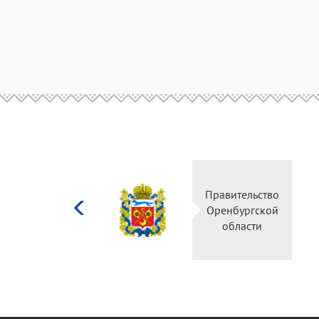
Министерство
Правительство
культуры
Оренбургской
Российской
области
федерации