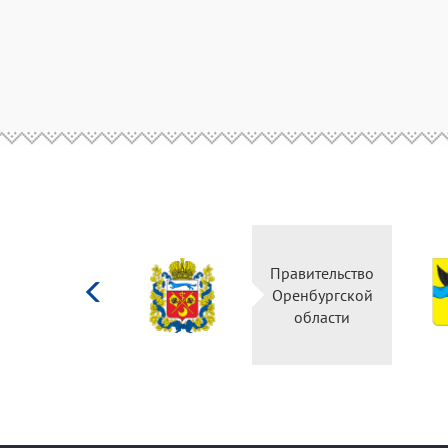
Министерство
Правительство
культуры
Оренбургской
Российской
области
федерации