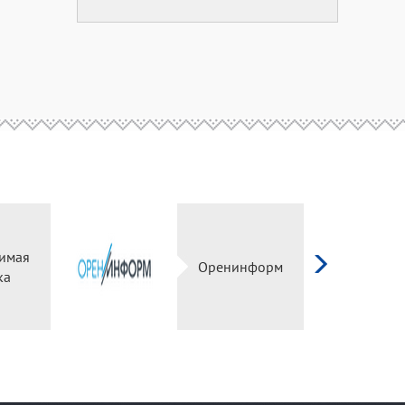
имая
Оренинформ
ка