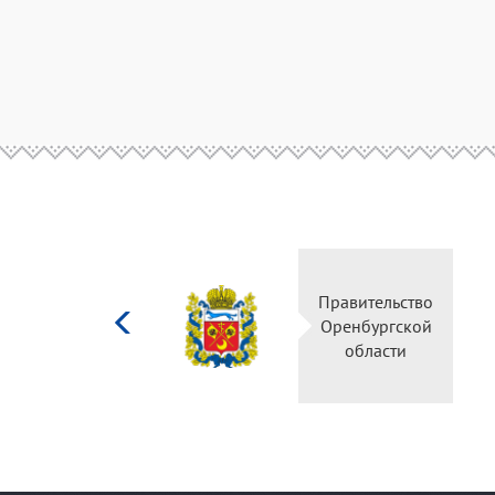
Министерство
Правительство
культуры
Оренбургской
Российской
области
федерации