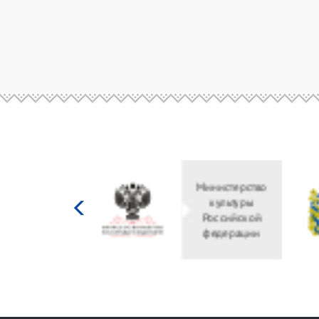
Министерство
культуры
Российской
федерации