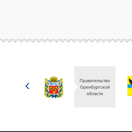
Министерство
Правительство
культуры
Оренбургской
Российской
области
федерации