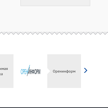
имая
Оренинформ
ка