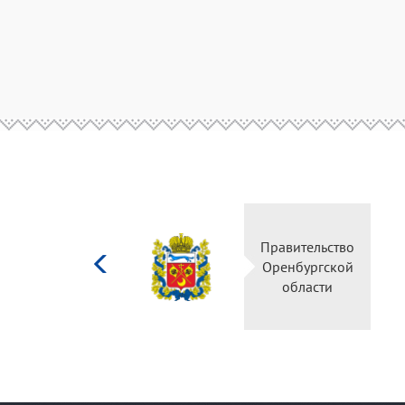
Министерство
Правите
культуры
Оренбу
Российской
обла
федерации