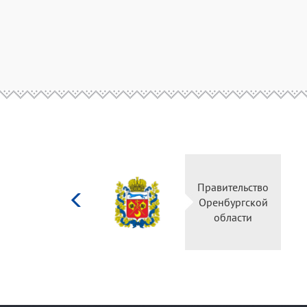
Министерство
Правительство
культуры
Оренбургской
Российской
области
федерации