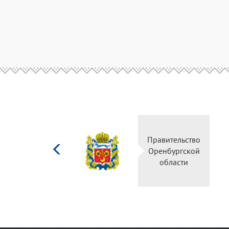
Министерство
Правительство
культуры
Оренбургской
Российской
области
федерации