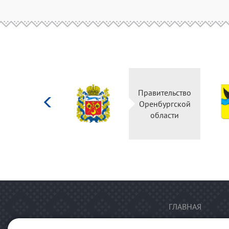
Министерство
Правительство
культуры
Оренбургской
Российской
области
федерации
ГЛАВНАЯ