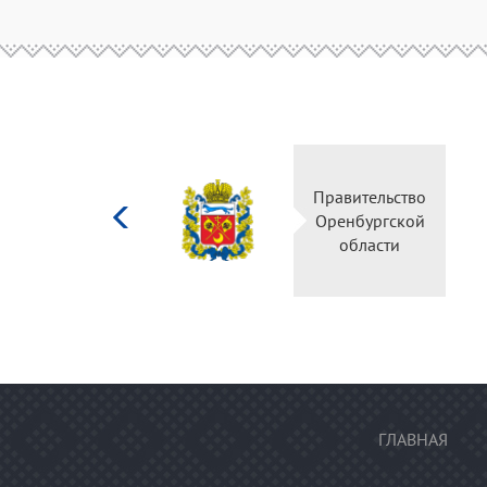
Министерство
Правительство
культуры
Оренбургской
Российской
области
федерации
ГЛАВНАЯ