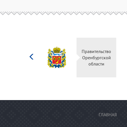
Министерство
Правительство
культуры
Оренбургской
Российской
области
федерации
ГЛАВНАЯ