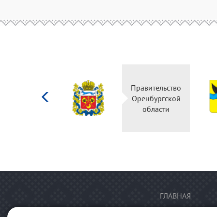
Министерство
Правительство
культуры
Оренбургской
Российской
области
федерации
ГЛАВНАЯ