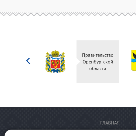
Министерство
Правительство
культуры
Оренбургской
Российской
области
федерации
ГЛАВНАЯ