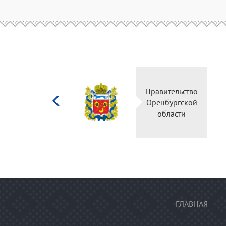
Министерство
Правительство
культуры
Оренбургской
Российской
области
федерации
ГЛАВНАЯ