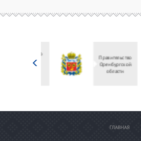
Министерство
культуры
Российской
федерации
ГЛАВНАЯ