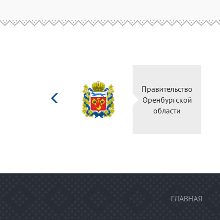
Министерство
Правитель
культуры
Оренбургс
Российской
област
федерации
ГЛАВНАЯ