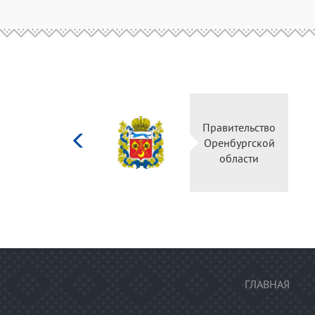
Министерство
Правительство
культуры
Оренбургской
Российской
области
федерации
ГЛАВНАЯ