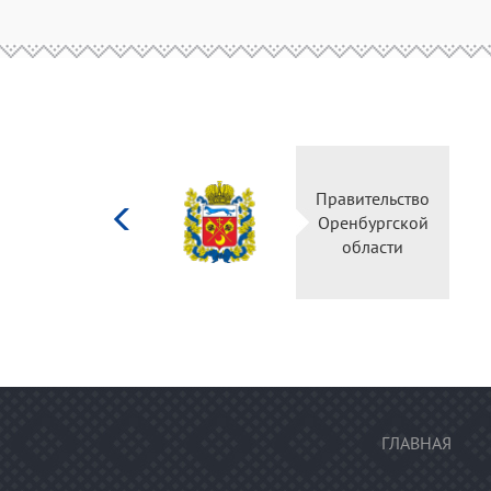
Министерство
Правительс
культуры
Оренбургск
Российской
области
федерации
ГЛАВНАЯ