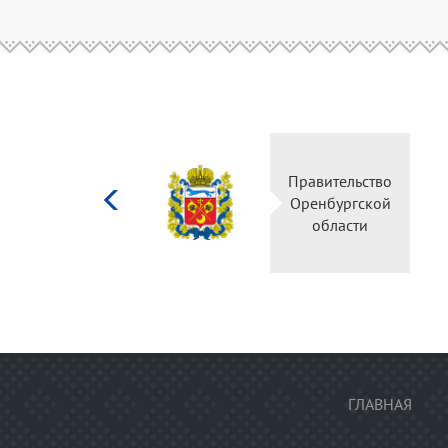
Министерство
Правительств
культуры
Оренбургско
Российской
области
федерации
ГЛАВНАЯ